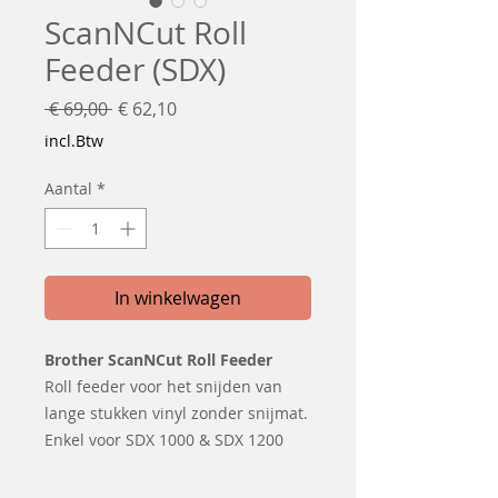
ScanNCut Roll
Feeder (SDX)
Normale
Verkoopprijs
 € 69,00 
€ 62,10
prijs
incl.Btw
Aantal
*
In winkelwagen
Brother ScanNCut Roll Feeder
Roll feeder voor het snijden van
lange stukken vinyl zonder snijmat.
Enkel voor SDX 1000 & SDX 1200