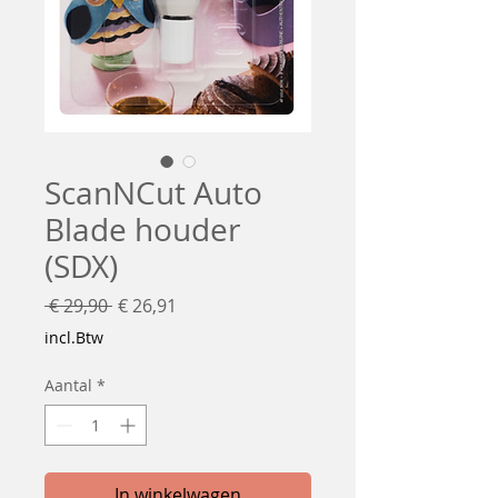
ScanNCut Auto
Blade houder
(SDX)
Normale
Verkoopprijs
 € 29,90 
€ 26,91
prijs
incl.Btw
Aantal
*
In winkelwagen