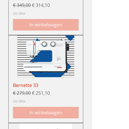
Normale prijs
Verkoopprijs
€ 349,00
€ 314,10
incl.Btw
In winkelwagen
Bernette 33
Normale prijs
Verkoopprijs
€ 279,00
€ 251,10
incl.Btw
In winkelwagen