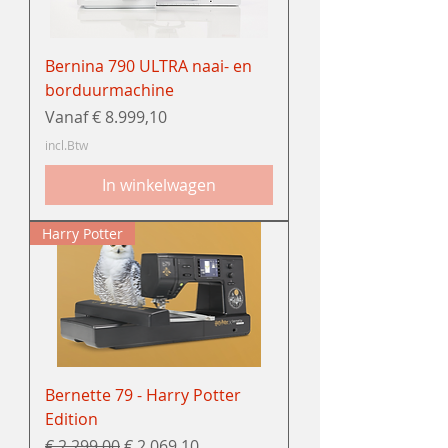
Bernina 790 ULTRA naai- en
borduurmachine
Verkoopprijs
Vanaf
€ 8.999,10
incl.Btw
In winkelwagen
Harry Potter
Bernette 79 - Harry Potter
Edition
Normale prijs
Verkoopprijs
€ 2.299,00
€ 2.069,10