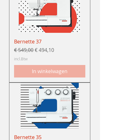
Bernette 37
Normale prijs
Verkoopprijs
€ 549,00
€ 494,10
incl.Btw
In winkelwagen
Bernette 35