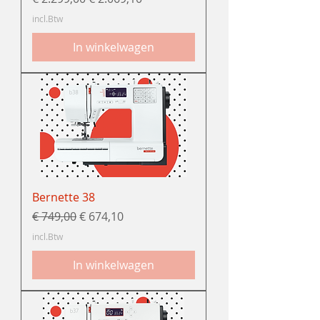
incl.Btw
In winkelwagen
Bernette 38
Normale prijs
Verkoopprijs
€ 749,00
€ 674,10
incl.Btw
In winkelwagen