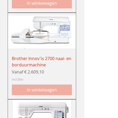
In winkelwagen
Brother Innov'is 2700 naai- en
borduurmachine
Verkoopprijs
Vanaf
€ 2.609,10
incl.Btw
In winkelwagen