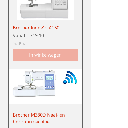
Brother Innov'is A150
Verkoopprijs
Vanaf
€ 719,10
incl.Btw
In winkelwagen
Brother M380D Naai- en
borduurmachine