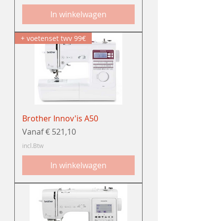
In winkelwagen
+ voetenset twv 99€
Brother Innov'is A50
Verkoopprijs
Vanaf
€ 521,10
incl.Btw
In winkelwagen