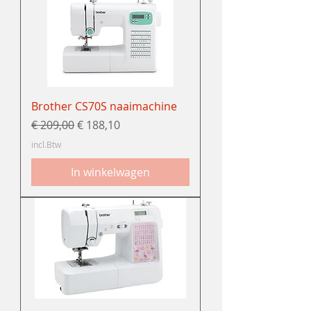
Brother CS70S naaimachine
Normale prijs
Verkoopprijs
€ 209,00
€ 188,10
incl.Btw
In winkelwagen