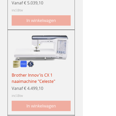
Verkoopprijs
Vanaf
€ 5.039,10
incl.Btw
In winkelwagen
Brother Innov'is CX 1
naaimachine "Celeste"
Verkoopprijs
Vanaf
€ 4.499,10
incl.Btw
In winkelwagen