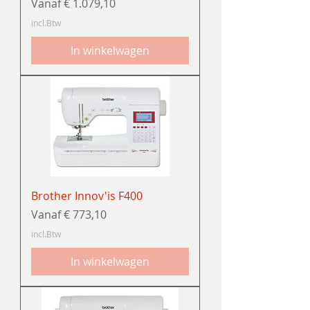
Verkoopprijs
Vanaf
€ 1.079,10
incl.Btw
In winkelwagen
Brother Innov'is F400
Verkoopprijs
Vanaf
€ 773,10
incl.Btw
In winkelwagen