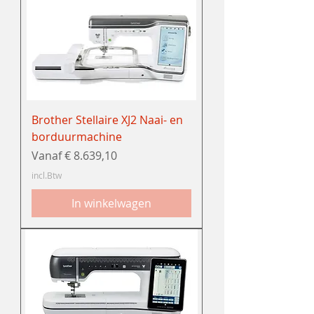
Brother Stellaire XJ2 Naai- en
borduurmachine
Verkoopprijs
Vanaf
€ 8.639,10
incl.Btw
In winkelwagen