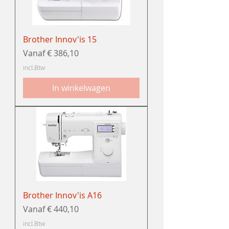
Brother Innov'is 15
Verkoopprijs
Vanaf
€ 386,10
incl.Btw
In winkelwagen
Brother Innov'is A16
Verkoopprijs
Vanaf
€ 440,10
incl.Btw