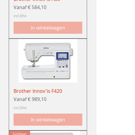
Verkoopprijs
Vanaf
€ 584,10
incl.Btw
In winkelwagen
Brother Innov'is F420
Verkoopprijs
Vanaf
€ 989,10
incl.Btw
In winkelwagen
Solden