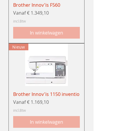
Brother Innov'is F560
Verkoopprijs
Vanaf
€ 1.349,10
incl.Btw
In winkelwagen
Nieuw
Brother Innov'is 1150 inventio
Verkoopprijs
Vanaf
€ 1.169,10
incl.Btw
In winkelwagen