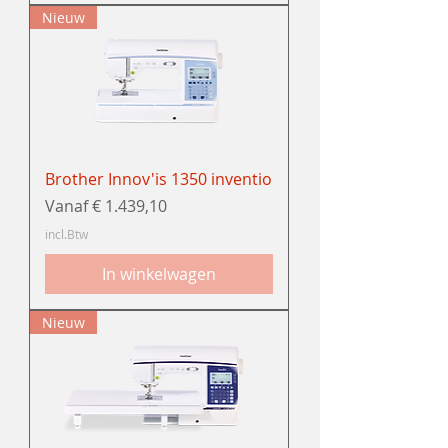
Nieuw
Brother Innov'is 1350 inventio
Verkoopprijs
Vanaf
€ 1.439,10
incl.Btw
In winkelwagen
Nieuw