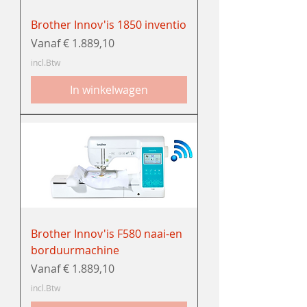
Brother Innov'is 1850 inventio
Verkoopprijs
Vanaf
€ 1.889,10
incl.Btw
In winkelwagen
Brother Innov'is F580 naai-en
borduurmachine
Verkoopprijs
Vanaf
€ 1.889,10
incl.Btw