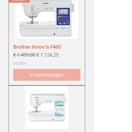
Brother Innov'is F460
Normale prijs
Verkoopprijs
€ 1.499,00
€ 1.124,25
incl.Btw
In winkelwagen