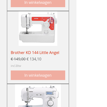
In winkelwagen
Brother KD 144 Little Angel
Normale prijs
Verkoopprijs
€ 149,00
€ 134,10
incl.Btw
In winkelwagen