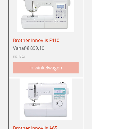
Brother Innov'is F410
Verkoopprijs
Vanaf
€ 899,10
incl.Btw
In winkelwagen
Brother Innov'is A65