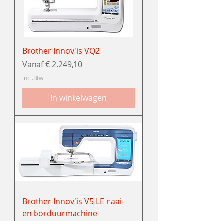
Brother Innov'is VQ2
Verkoopprijs
Vanaf
€ 2.249,10
incl.Btw
In winkelwagen
Brother Innov'is V5 LE naai-
en borduurmachine