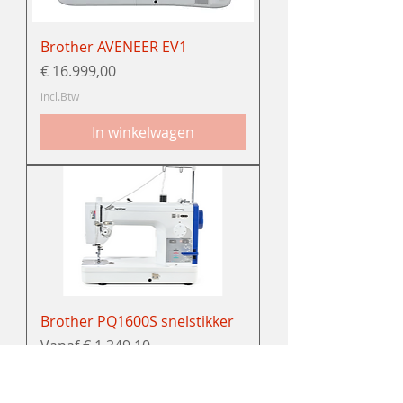
Brother AVENEER EV1
Prijs
€ 16.999,00
incl.Btw
In winkelwagen
Brother PQ1600S snelstikker
Verkoopprijs
Vanaf
€ 1.349,10
incl.Btw