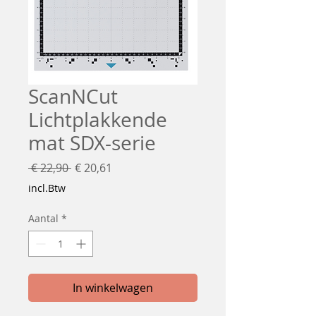
ScanNCut
Lichtplakkende
mat SDX-serie
Normale
Verkoopprijs
 € 22,90 
€ 20,61
prijs
incl.Btw
Aantal
*
In winkelwagen