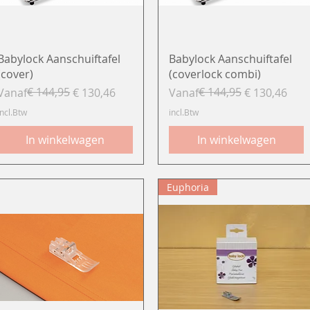
Snel overzicht
Snel overzicht
Babylock Aanschuiftafel
Babylock Aanschuiftafel
(cover)
(coverlock combi)
Normale prijs
Verkoopprijs
€ 144,95
Normale prijs
Verkoopprijs
€ 144,95
Vanaf
€ 130,46
Vanaf
€ 130,46
incl.Btw
incl.Btw
In winkelwagen
In winkelwagen
Euphoria