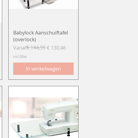
Snel overzicht
Babylock Aanschuiftafel
(overlock)
Normale prijs
Verkoopprijs
€ 144,95
Vanaf
€ 130,46
incl.Btw
In winkelwagen