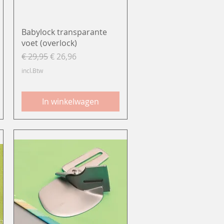
Snel overzicht
Babylock transparante
voet (overlock)
Normale prijs
Verkoopprijs
€ 29,95
€ 26,96
incl.Btw
In winkelwagen