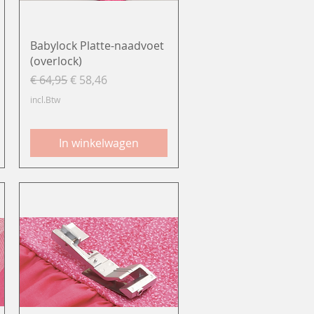
Snel overzicht
Babylock Platte-naadvoet
(overlock)
Normale prijs
Verkoopprijs
€ 64,95
€ 58,46
incl.Btw
In winkelwagen