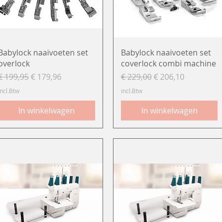
Snel overzicht
Snel overzicht
Babylock naaivoeten set
Babylock naaivoeten set
overlock
coverlock combi machine
Normale prijs
Verkoopprijs
Normale prijs
Verkoopprijs
€ 199,95
€ 179,96
€ 229,00
€ 206,10
incl.Btw
incl.Btw
In winkelwagen
In winkelwagen