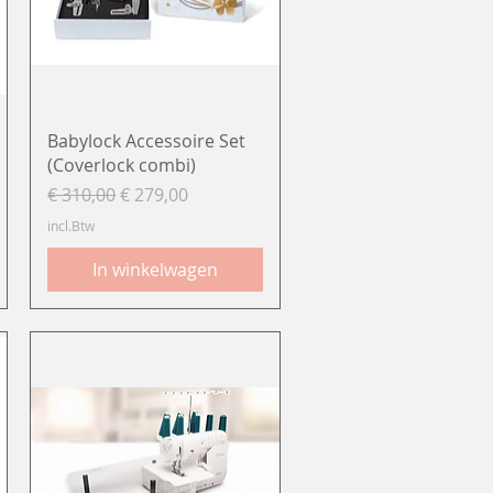
Snel overzicht
Babylock Accessoire Set
(Coverlock combi)
Normale prijs
Verkoopprijs
€ 310,00
€ 279,00
incl.Btw
In winkelwagen