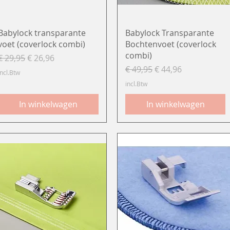
Snel overzicht
Snel overzicht
Babylock transparante
Babylock Transparante
voet (coverlock combi)
Bochtenvoet (coverlock
combi)
Normale prijs
Verkoopprijs
€ 29,95
€ 26,96
Normale prijs
Verkoopprijs
€ 49,95
€ 44,96
incl.Btw
incl.Btw
In winkelwagen
In winkelwagen