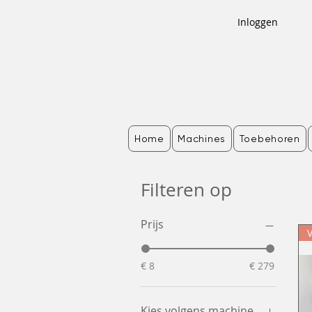
Inloggen
Home
Machines
Toebehoren
Filteren op
Prijs
€ 8
€ 279
Kies volgens machine