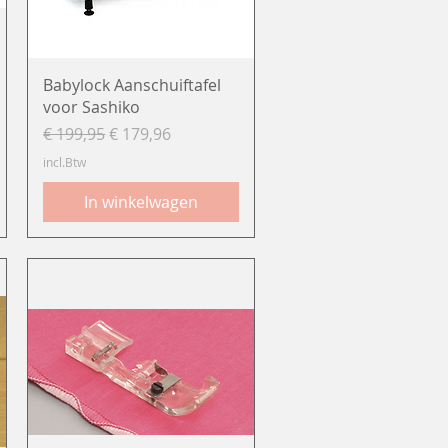
Snel overzicht
Babylock Aanschuiftafel
voor Sashiko
Normale prijs
Verkoopprijs
€ 199,95
€ 179,96
incl.Btw
In winkelwagen