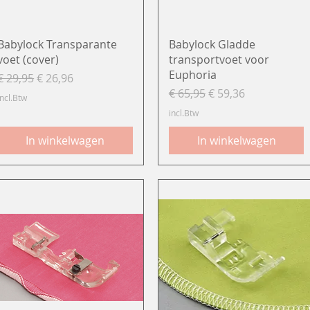
Snel overzicht
Snel overzicht
Babylock Transparante
Babylock Gladde
voet (cover)
transportvoet voor
Euphoria
Normale prijs
Verkoopprijs
€ 29,95
€ 26,96
Normale prijs
Verkoopprijs
€ 65,95
€ 59,36
incl.Btw
incl.Btw
In winkelwagen
In winkelwagen