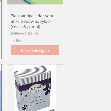
Snel overzicht
Biaisbandgeleider voor
enkele vouw Babylock
(cover & combi)
Normale prijs
Verkoopprijs
€ 99,95
€ 89,96
incl.Btw
In winkelwagen