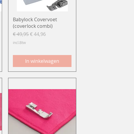
Snel overzicht
Babylock Covervoet
(coverlock combi)
Normale prijs
Verkoopprijs
€ 49,95
€ 44,96
incl.Btw
In winkelwagen