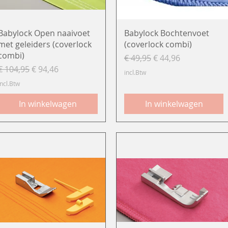
Snel overzicht
Snel overzicht
Babylock Open naaivoet
Babylock Bochtenvoet
met geleiders (coverlock
(coverlock combi)
combi)
Normale prijs
Verkoopprijs
€ 49,95
€ 44,96
Normale prijs
Verkoopprijs
€ 104,95
€ 94,46
incl.Btw
incl.Btw
In winkelwagen
In winkelwagen