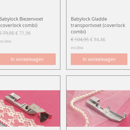
Snel overzicht
Snel overzicht
Babylock Biezenvoet
Babylock Gladde
(coverlock combi)
transportvoet (coverlock
combi)
Normale prijs
Verkoopprijs
€ 79,95
€ 71,96
Normale prijs
Verkoopprijs
€ 104,95
€ 94,46
incl.Btw
incl.Btw
In winkelwagen
In winkelwagen