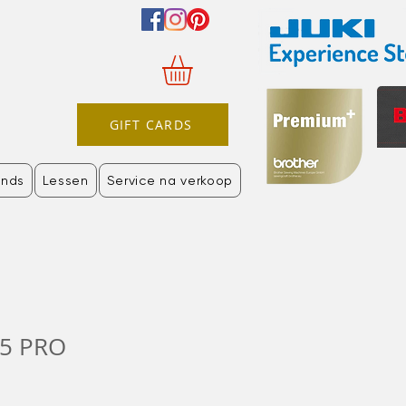
GIFT CARDS
nds
Lessen
Service na verkoop
35 PRO
rkoopprijs