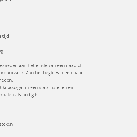
0
 tijd
ag
gesneden aan het einde van een naad of
 borduurwerk. Aan het begin van een naad
eneden.
t knoopsgat in één stap instellen en
rhalen als nodig is.
 steken