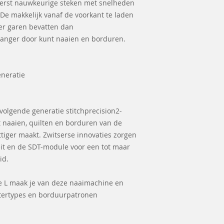
terst nauwkeurige steken met snelheden
 De makkelijk vanaf de voorkant te laden
er garen bevatten dan
langer door kunt naaien en borduren.
eneratie
volgende generatie stitchprecision2-
 naaien, quilten en borduren van de
ttiger maakt. Zwitserse innovaties zorgen
eit en de SDT-module voor een tot maar
id.
 L maak je van deze naaimachine en
tertypes en borduurpatronen