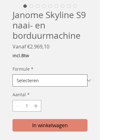
Janome Skyline S9
naai- en
borduurmachine
Verkoopprijs
Vanaf
€2.969,10
incl.Btw
Formule
*
Aantal
*
In winkelwagen