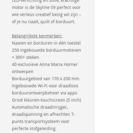
LED-verlichting en stille, krachtige
motor is de Skyline S9 perfect voor
wie serieus creatief bezig wil zijn –
of je nu naait, quilt of borduurt.
Belangrijkste kenmerken:
Naaien en borduren in één toestel
250 ingebouwde borduurmotieven
+ 300+ steken
40 exclusieve Anna Maria Horner
ontwerpen
Borduurgebied van 170 x 200 mm
Ingebouwde Wi-Fi voor draadloos
borduurontwerpbeheer via apps
Groot kleuren-touchscreen (5 inch)
Automatische draadinrijger,
draadspanning en afhechten 7-
punts transportsysteem voor
perfecte stofgeleiding