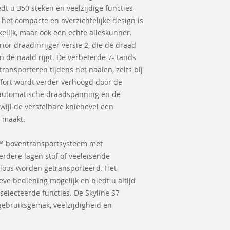
edt u 350 steken en veelzijdige functies
 het compacte en overzichtelijke design is
kelijk, maar ook een echte alleskunner.
ior draadinrijger versie 2, die de draad
 de naald rijgt. De verbeterde 7- tands
transporteren tijdens het naaien, zelfs bij
fort wordt verder verhoogd door de
 automatische draadspanning en de
wijl de verstelbare kniehevel een
 maakt.
x™ boventransportsysteem met
erdere lagen stof of veeleisende
eloos worden getransporteerd. Het
ve bediening mogelijk en biedt u altijd
selecteerde functies. De Skyline S7
gebruiksgemak, veelzijdigheid en