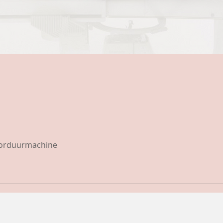
borduurmachine
.