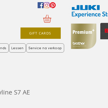
GIFT CARDS
nds
Lessen
Service na verkoop
line S7 AE
rkoopprijs