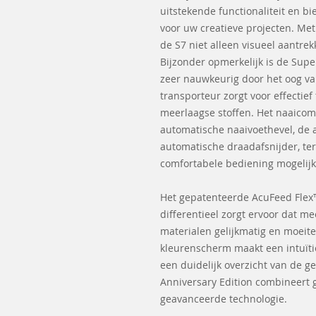
uitstekende functionaliteit en bi
voor uw creatieve projecten. Met
de S7 niet alleen visueel aantrek
Bijzonder opmerkelijk is de Super
zeer nauwkeurig door het oog van
transporteur zorgt voor effectief 
meerlaagse stoffen. Het naaicom
automatische naaivoethevel, de
automatische draadafsnijder, ter
comfortabele bediening mogelijk
Het gepatenteerde AcuFeed Fle
differentieel zorgt ervoor dat me
materialen gelijkmatig en moeit
kleurenscherm maakt een intuïtie
een duidelijk overzicht van de ge
Anniversary Edition combineert 
geavanceerde technologie.