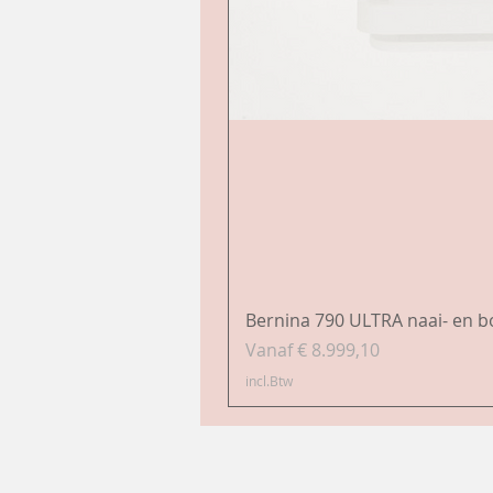
Bernina 790 ULTRA naai- en 
Verkoopprijs
Vanaf
€ 8.999,10
incl.Btw