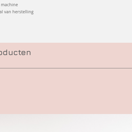
e machine
l van herstelling
roducten