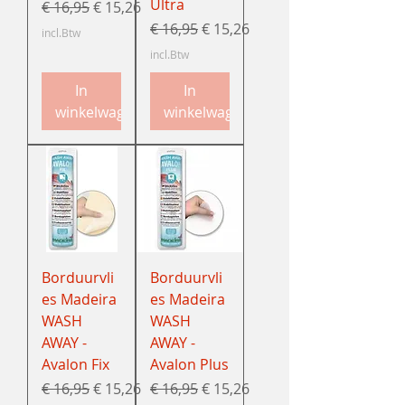
Ultra
Normale prijs
Verkoopprijs
€ 16,95
€ 15,26
Normale prijs
Verkoopprijs
€ 16,95
€ 15,26
incl.Btw
incl.Btw
In
In
winkelwagen
winkelwagen
Borduurvli
Borduurvli
es Madeira
es Madeira
WASH
WASH
AWAY -
AWAY -
Avalon Fix
Avalon Plus
Normale prijs
Verkoopprijs
Normale prijs
Verkoopprijs
€ 16,95
€ 15,26
€ 16,95
€ 15,26