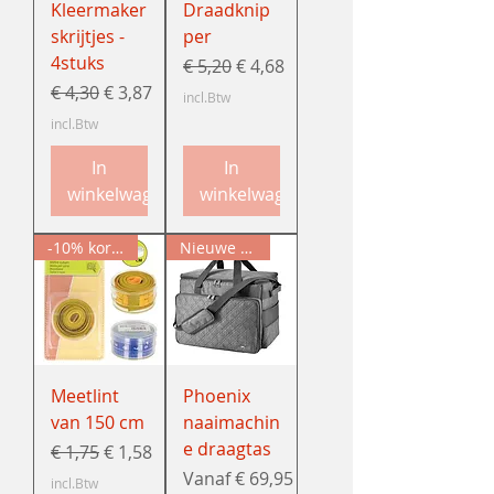
Kleermaker
Draadknip
skrijtjes -
per
4stuks
Normale prijs
Verkoopprijs
€ 5,20
€ 4,68
Normale prijs
Verkoopprijs
€ 4,30
€ 3,87
incl.Btw
incl.Btw
In
In
winkelwagen
winkelwagen
-10% korting
Nieuwe collectie
Meetlint
Phoenix
van 150 cm
naaimachin
e draagtas
Normale prijs
Verkoopprijs
€ 1,75
€ 1,58
Verkoopprijs
Vanaf
€ 69,95
incl.Btw