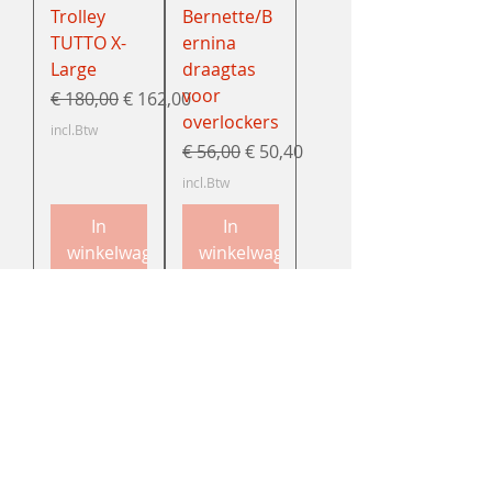
Trolley
Bernette/B
TUTTO X-
ernina
Large
draagtas
voor
Normale prijs
Verkoopprijs
€ 180,00
€ 162,00
overlockers
incl.Btw
Normale prijs
Verkoopprijs
€ 56,00
€ 50,40
incl.Btw
In
In
winkelwagen
winkelwagen
Nieuwe collectie
Nieuwe collectie
Babysnap
Babysnap
naaimachin
naaimachin