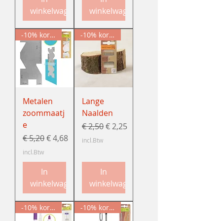
winkelwagen
winkelwagen
-10% korting
-10% korting
Metalen
Lange
zoommaatj
Naalden
e
Normale prijs
Verkoopprijs
€ 2,50
€ 2,25
Normale prijs
Verkoopprijs
€ 5,20
€ 4,68
incl.Btw
incl.Btw
In
In
winkelwagen
winkelwagen
-10% korting
-10% korting