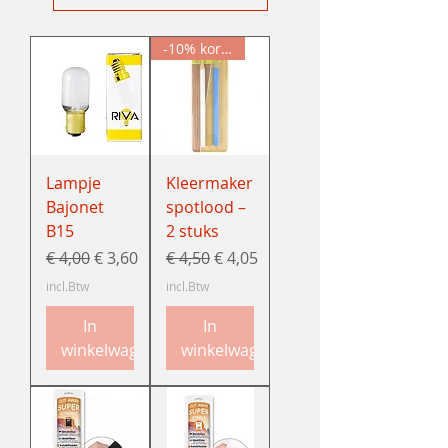
-10% korting
Lampje
Kleermaker
Bajonet
spotlood –
B15
2 stuks
Normale prijs
Verkoopprijs
Normale prijs
Verkoopprijs
€ 4,00
€ 3,60
€ 4,50
€ 4,05
incl.Btw
incl.Btw
In
In
winkelwagen
winkelwagen