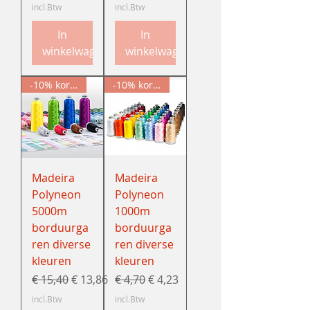
incl.Btw
incl.Btw
In
In
winkelwagen
winkelwagen
-10% korting
-10% korting
Madeira
Madeira
Polyneon
Polyneon
5000m
1000m
borduurga
borduurga
ren diverse
ren diverse
kleuren
kleuren
Normale prijs
Verkoopprijs
Normale prijs
Verkoopprijs
€ 15,40
€ 13,86
€ 4,70
€ 4,23
incl.Btw
incl.Btw