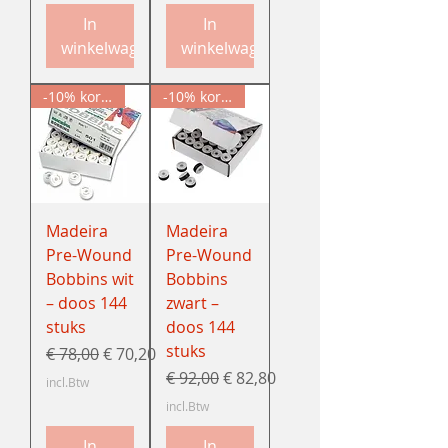
In
In
winkelwagen
winkelwagen
-10% korting
-10% korting
Madeira
Madeira
Pre-Wound
Pre-Wound
Bobbins wit
Bobbins
– doos 144
zwart –
stuks
doos 144
stuks
Normale prijs
Verkoopprijs
€ 78,00
€ 70,20
Normale prijs
Verkoopprijs
€ 92,00
€ 82,80
incl.Btw
incl.Btw
In
In