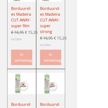
Borduurvli
Borduurvli
es Madeira
es Madeira
CUT AWAY-
CUT AWAY-
super film
super
strong
Normale prijs
Verkoopprijs
€ 16,95
€ 15,26
Normale prijs
Verkoopprijs
€ 16,95
€ 15,26
incl.Btw
incl.Btw
In
In
winkelwagen
winkelwagen
Borduurvli
Borduurvli