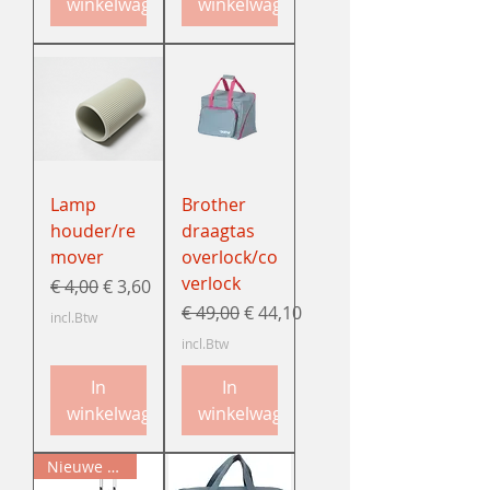
winkelwagen
winkelwagen
Lamp
Brother
houder/re
draagtas
mover
overlock/co
verlock
Normale prijs
Verkoopprijs
€ 4,00
€ 3,60
Normale prijs
Verkoopprijs
€ 49,00
€ 44,10
incl.Btw
incl.Btw
In
In
winkelwagen
winkelwagen
Nieuwe collectie