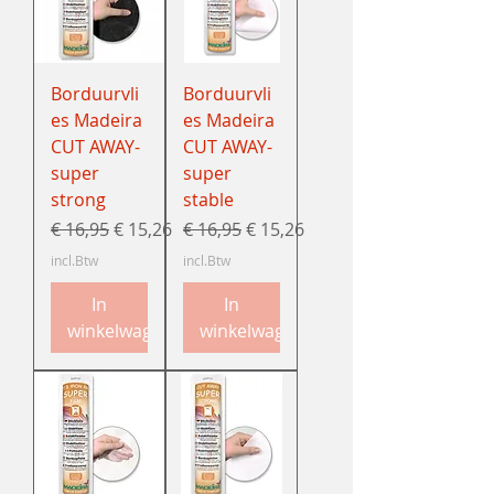
Borduurvli
Borduurvli
es Madeira
es Madeira
CUT AWAY-
CUT AWAY-
super
super
strong
stable
Normale prijs
Verkoopprijs
Normale prijs
Verkoopprijs
€ 16,95
€ 15,26
€ 16,95
€ 15,26
incl.Btw
incl.Btw
In
In
winkelwagen
winkelwagen