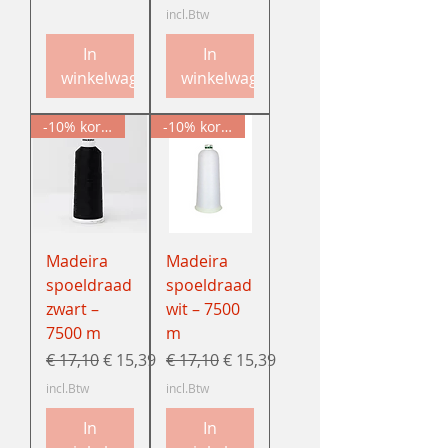
incl.Btw
In
In
winkelwagen
winkelwagen
-10% korting
-10% korting
Madeira
Madeira
spoeldraad
spoeldraad
zwart –
wit – 7500
7500 m
m
Normale prijs
Verkoopprijs
Normale prijs
Verkoopprijs
€ 17,10
€ 15,39
€ 17,10
€ 15,39
incl.Btw
incl.Btw
In
In