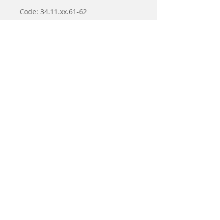
Code: 34.11.xx.61-62
Leveringstermijn 2-3 weken
Gerelateerde
producten
Tweedehands
Nieuw