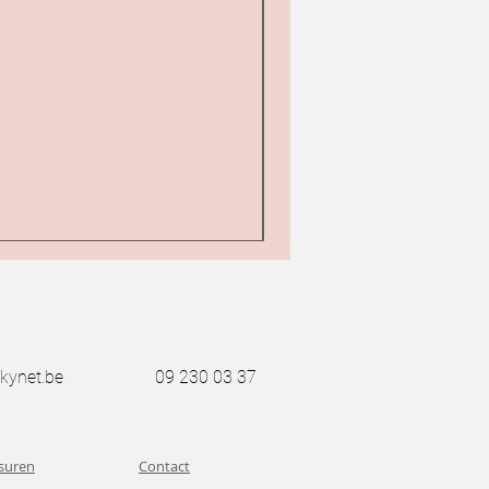
Janome DC 4030
Prijs
€ 499,00
incl.Btw
kynet.be
09 230 03 37
suren
Contact