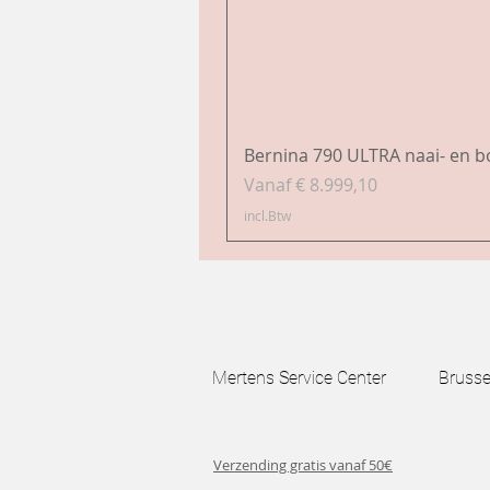
Bernina 790 ULTRA naai- en 
Verkoopprijs
Vanaf
€ 8.999,10
incl.Btw
Mertens Service Center Brussels
Verzending gratis vanaf 50€