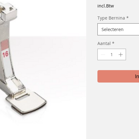
prij
incl.Btw
Type Bernina
*
Selecteren
Aantal
*
I