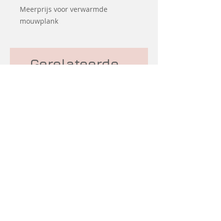
Meerprijs voor verwarmde
mouwplank
Gerelateerde
producten
Tweedehands
Nieuw