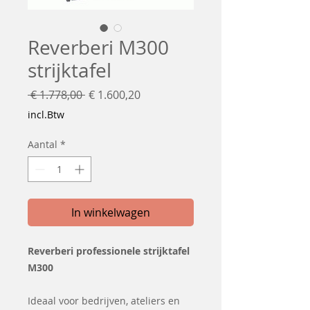
Reverberi M300
strijktafel
Normale
Verkoopprijs
 € 1.778,00 
€ 1.600,20
prijs
incl.Btw
Aantal
*
In winkelwagen
Reverberi professionele strijktafel
M300
Ideaal voor bedrijven, ateliers en