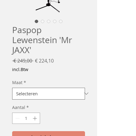
Paspop
Lewenstein 'Mr
JAXX'
Normale
Verkoopprijs
 € 249,00 
€ 224,10
prijs
incl.Btw
Maat
*
Aantal
*