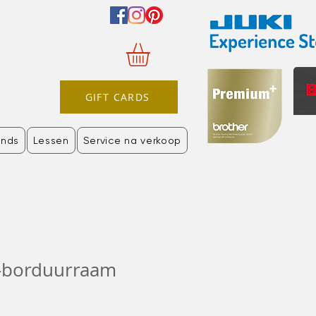
GIFT CARDS
nds
Lessen
Service na verkoop
m-borduurraam