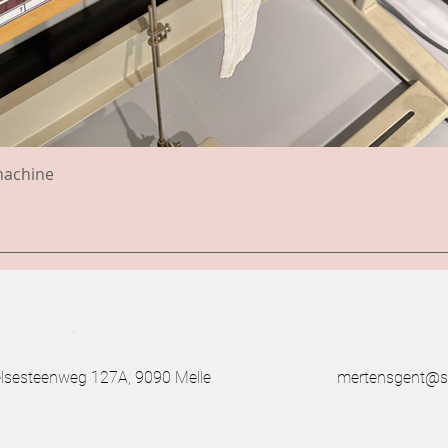
machine
.
esteenweg 127A, 9090 Melle
mertensgent@s