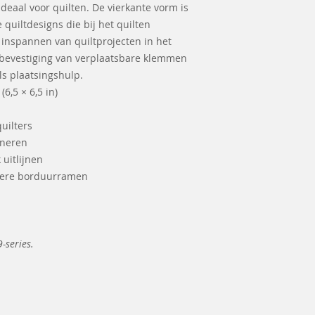
deaal voor quilten. De vierkante vorm is
 quiltdesigns die bij het quilten
n inspannen van quiltprojecten in het
bevestiging van verplaatsbare klemmen
ls plaatsingshulp.
6,5 × 6,5 in)
uilters
oneren
uitlijnen
dere borduurramen
9-series.