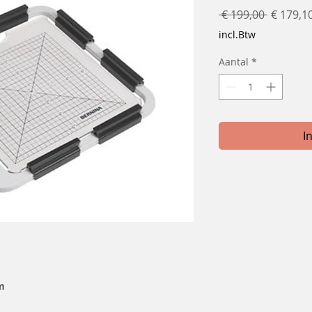
Normal
 € 199,00 
€ 179,1
prijs
incl.Btw
Aantal
*
I
m