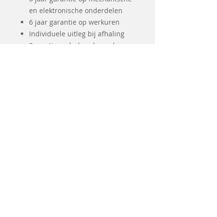
en elektronische onderdelen
6 jaar garantie op werkuren
Individuele uitleg bij afhaling
2x gratis onderhoud van deze
machine
Gratis vervangmachine in geval
van herstelling
Gerelateerde
producten
Coming soon
Tweedehands