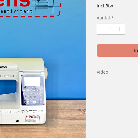
prijs
incl.Btw
Aantal
*
I
Video
Bekijk hier een vid