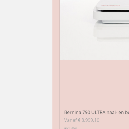
Bernina 790 ULTRA naai- en 
Verkoopprijs
Vanaf
€ 8.999,10
incl.Btw