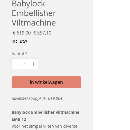
Babylock
Embellisher
Viltmachine
Normale
Verkoopprijs
 € 619,00 
€ 557,10
prijs
incl.Btw
Aantal
*
In winkelwagen
Adviesverkoopprijs: 619,00€
Babylock Embellisher viltmachine
EMB 12
Voor het simpel vilten van diverse